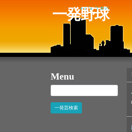
一発野球
σ（゜д゜）カッ!
Menu