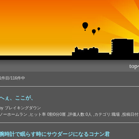
to
1件目/116件中
へぇ、ここが、
by ブレイキングダウン
ノーホームラン ,ヒット率 0割0分0厘 ,評価人数:0人 ,カテゴリ:職場 ,投稿日付:2026-
腕時計で眠らす時にサウダージになるコナン君