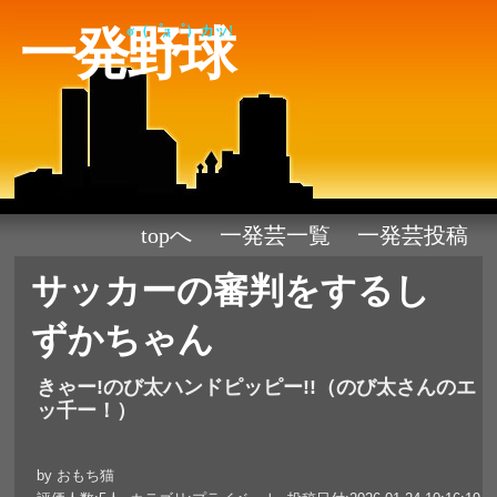
一発野球
σ（゜д゜）カッ!
topへ
一発芸一覧
一発芸投稿
サッカーの審判をするし
ずかちゃん
きゃー!のび太ハンドピッピー!!（のび太さんのエ
ッ千ー！）
by おもち猫