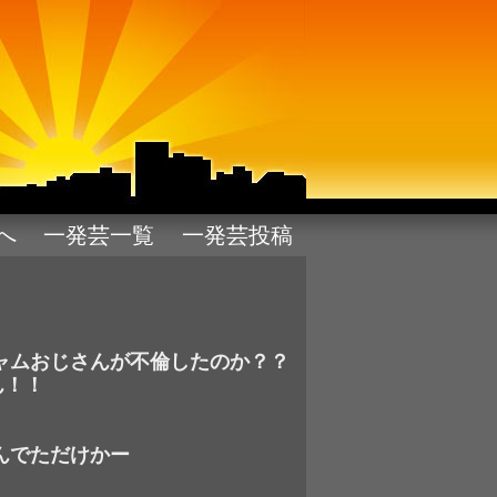
pへ
一発芸一覧
一発芸投稿
ャムおじさんが不倫したのか？？
！！
んでただけかー