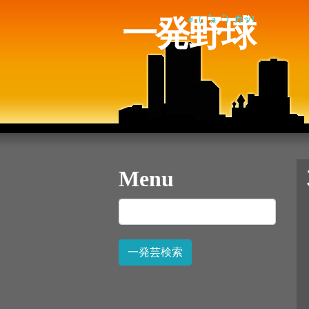
一発野球
σ（゜д゜）カッ!
Menu