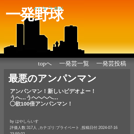
一発野球
σ（゜д゜）カッ!
topへ
一発芸一覧
一発芸投稿
最悪のアンパンマン
アンパンマン！新しいビデオよー！
うへ…うへへへへ…
◯欲100倍アンパンマン！
by はやしらいす
評価人数:317人 ,カテゴリ:プライベート ,投稿日付:2024-07-16
23:59:02