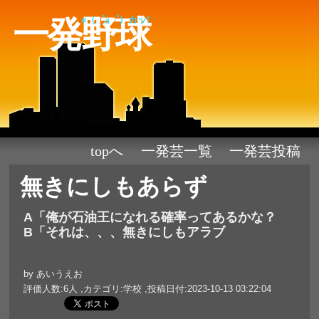
一発野球
σ（゜д゜）カッ!
topへ
一発芸一覧
一発芸投稿
無きにしもあらず
A「俺が石油王になれる確率ってあるかな？
B「それは、、、無きにしもアラブ
by あいうえお
評価人数:6人 ,カテゴリ:学校 ,投稿日付:2023-10-13 03:22:04