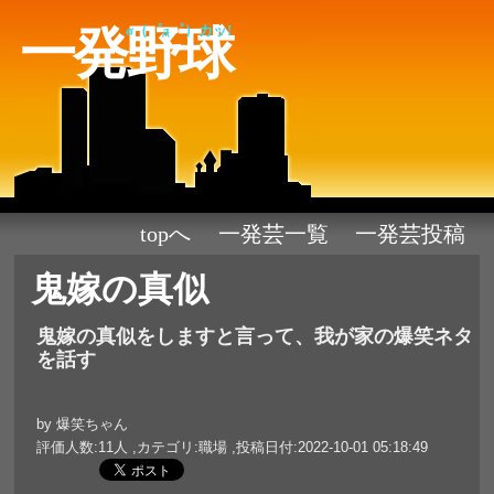
一発野球
σ（゜д゜）カッ!
topへ
一発芸一覧
一発芸投稿
鬼嫁の真似
鬼嫁の真似をしますと言って、我が家の爆笑ネタ
を話す
by 爆笑ちゃん
評価人数:11人 ,カテゴリ:職場 ,投稿日付:2022-10-01 05:18:49