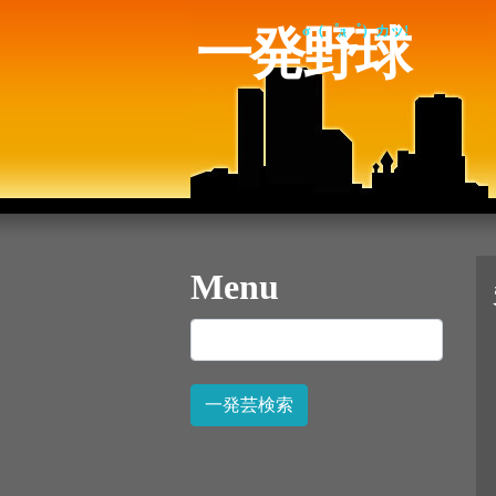
一発野球
σ（゜д゜）カッ!
Menu